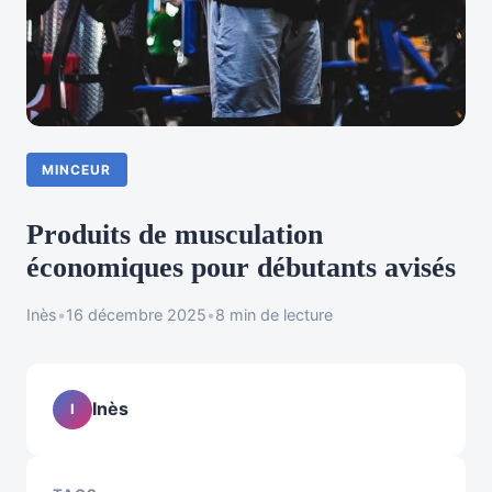
MINCEUR
Produits de musculation
économiques pour débutants avisés
Inès
•
16 décembre 2025
•
8 min de lecture
Inès
I