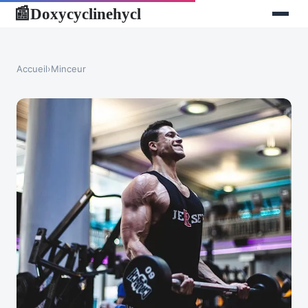
Doxycyclinehycl
📰
Accueil
›
Minceur