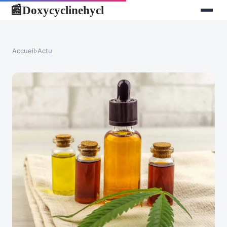
Doxycyclinehycl
📰
Accueil
›
Actu