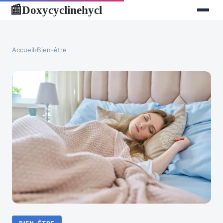
Doxycyclinehycl
📰
Accueil
›
Bien-être