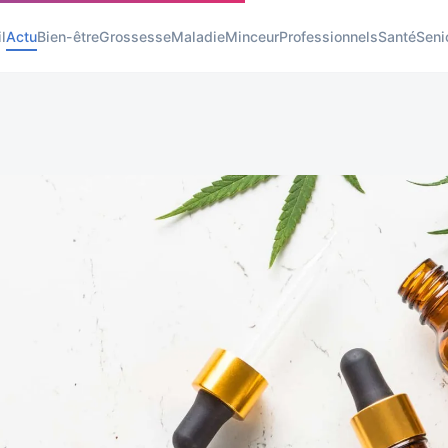
l
Actu
Bien-être
Grossesse
Maladie
Minceur
Professionnels
Santé
Seni