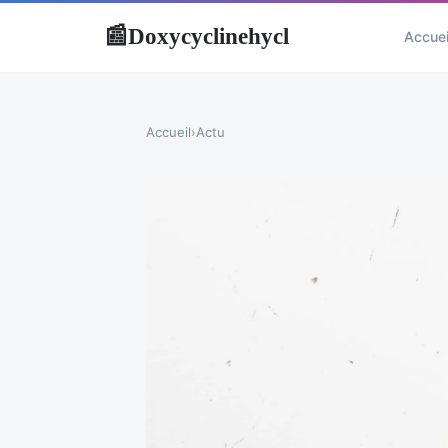
Doxycyclinehycl
📰
Accuei
Accueil
›
Actu