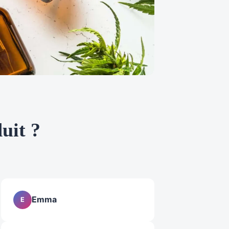
uit ?
Emma
E